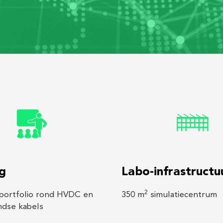
ng
Labo-infrastructu
2
 portfolio rond HVDC en
350 m
simulatiecentrum
dse kabels