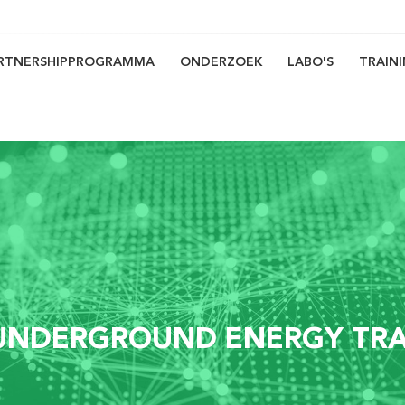
RTNERSHIPPROGRAMMA
ONDERZOEK
LABO'S
TRAIN
on
 UNDERGROUND ENERGY TR