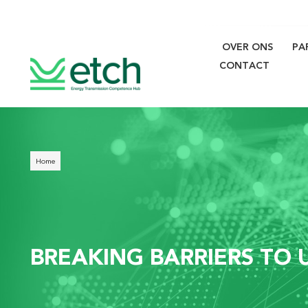
OVER ONS
PA
Main
CONTACT
navigati
Breadcrumb
Home
BREAKING BARRIERS TO