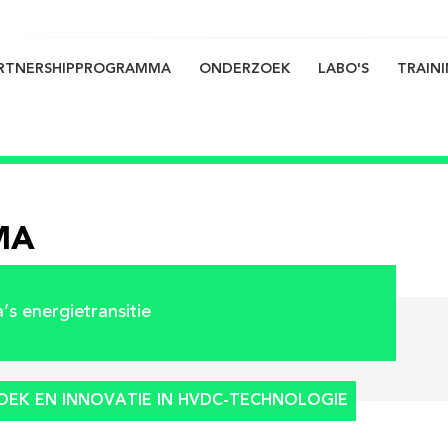
RTNERSHIPPROGRAMMA
ONDERZOEK
LABO'S
TRAIN
on
MA
’s energietransitie
ZOEK EN INNOVATIE IN HVDC-TECHNOLOGIE