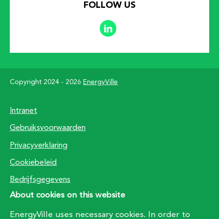
FOLLOW US
Copyright 2024 - 2026
EnergyVille
Footer
Intranet
Gebruiksvoorwaarden
Privacyverklaring
Cookiebeleid
Bedrijfsgegevens
About cookies on this website
EnergyVille uses necessary cookies. In order to